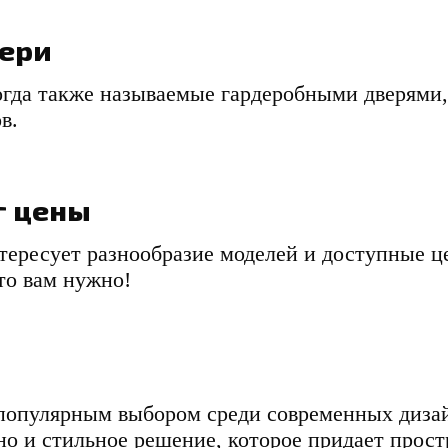
ери
огда также называемые гардеробными дверями
в.
г цены
тересует разнообразие моделей и доступные це
что вам нужно!
 популярным выбором среди современных дизай
но и стильное решение, которое придает прос