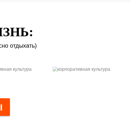
ИЗНЬ:
сно отдыхать)
Ы