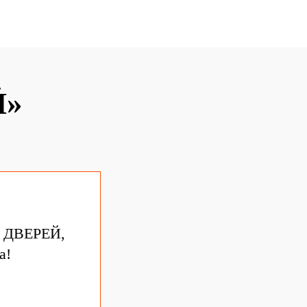
Й»
р ДВЕРЕЙ,
а!