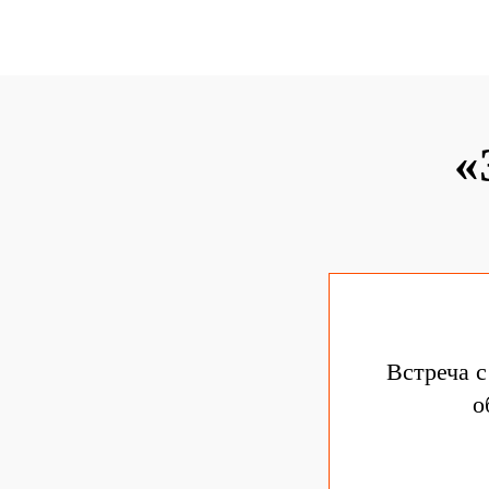
«
Встреча 
о