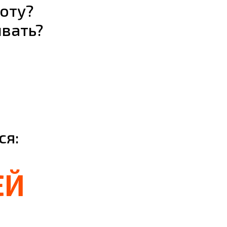
оту?
вать?
ся:
ЕЙ