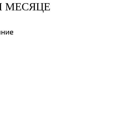
М МЕСЯЦЕ
яние