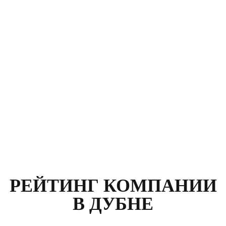
Клиент: Карасев Руслан
Москва, улица Климашкина, д. 21
Номер договора:
564789
Стоимость:
р.
12 400
РЕЙТИНГ КОМПАНИИ
В ДУБНЕ