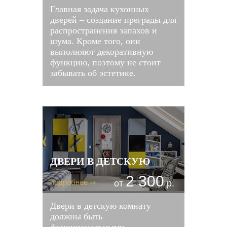
Главная задача кухонных
дверей – создание преграды для
распространения запахов и
шума. Кроме того, они
выполняют декоративную
функцию, поэтому не стоит
забывать об эстетике.
ДВЕРИ В ДЕТСКУЮ
2 300
подробнее ⇒
от
р.
Двери в детскую комнату
должны быть
функциональными,