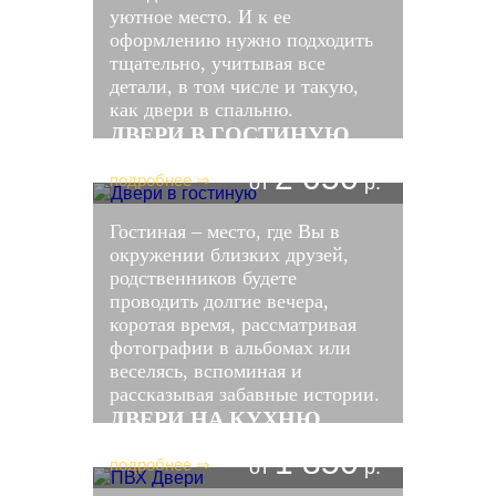
уютное место. И к ее
оформлению нужно подходить
тщательно, учитывая все
детали, в том числе и такую,
как двери в спальню.
ДВЕРИ В ГОСТИНУЮ
2 050
подробнее ⇒
от
р.
Гостиная – место, где Вы в
окружении близких друзей,
родственников будете
проводить долгие вечера,
коротая время, рассматривая
фотографии в альбомах или
веселясь, вспоминая и
рассказывая забавные истории.
ДВЕРИ НА КУХНЮ
1 850
подробнее ⇒
от
р.