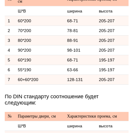
см
Ш*В
ширина
высота
1
60*200
68-71
205-207
2
70*200
78-81
205-207
3
80*200
88-91
205-207
4
90*200
98-101
205-207
5
60*190
68-71
195-197
6
55*190
63-66
195-197
7
60+60*200
128-131
205-207
По DIN стандарту соотношение будет
следующим:
№
Параметры двери, см
Характеристики проема, см
Ш*В
ширина
высота